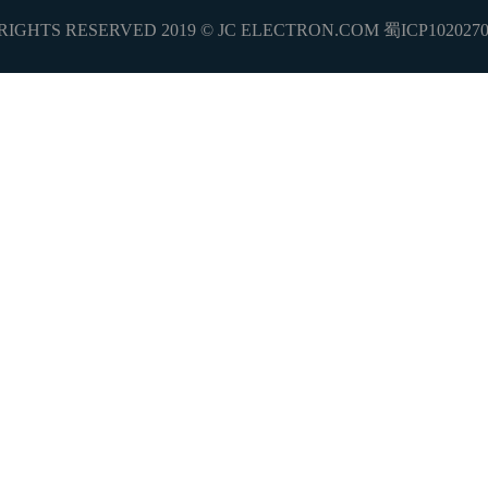
RIGHTS RESERVED 2019 © JC ELECTRON.COM 蜀ICP102027